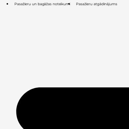
Skip
Pasažieru un bagāžas noteikumi
Pasažieru atgādinājums
to
content