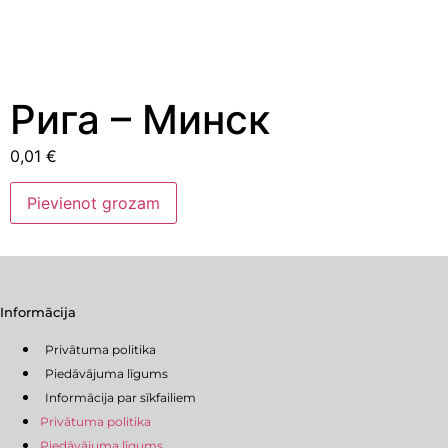
Рига – Минск
0,01
€
Рига
Pievienot grozam
–
Минск
daudzums
Informācija
Privātuma politika
Piedāvājuma līgums
Informācija par sīkfailiem
Privātuma politika
Piedāvājuma līgums