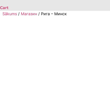
Cart
Sākums
/
Магазин
/ Рига – Минск