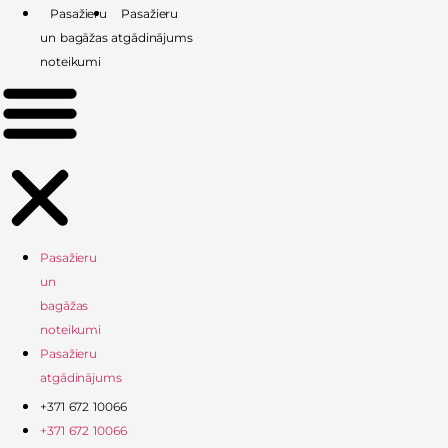
Skip
Pasažieru
Pasažieru
to
un bagāžas
atgādinājums
content
noteikumi
Pasažieru
un
bagāžas
noteikumi
Pasažieru
atgādinājums
+371 672 10066
+371 672 10066