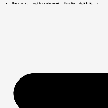
Skip
Pasažieru un bagāžas noteikumi
Pasažieru atgādinājums
to
content