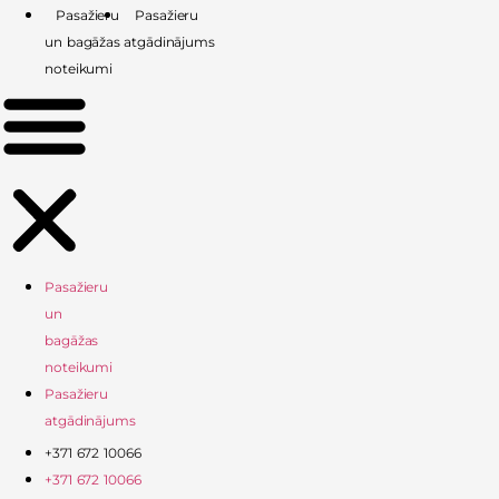
Skip
Pasažieru
Pasažieru
to
un bagāžas
atgādinājums
content
noteikumi
Pasažieru
un
bagāžas
noteikumi
Pasažieru
atgādinājums
+371 672 10066
+371 672 10066