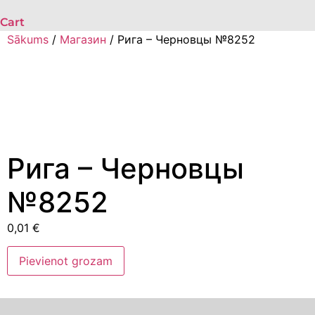
Cart
Sākums
/
Магазин
/ Рига – Черновцы №8252
Рига – Черновцы
№8252
0,01
€
Рига
Pievienot grozam
–
Черновцы
№8252
daudzums