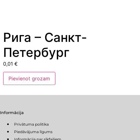
Рига – Санкт-
Петербург
0,01
€
Рига
Pievienot grozam
–
Санкт-
Петербург
daudzums
Informācija
Privātuma politika
Piedāvājuma līgums
Informācija par sīkfailiem