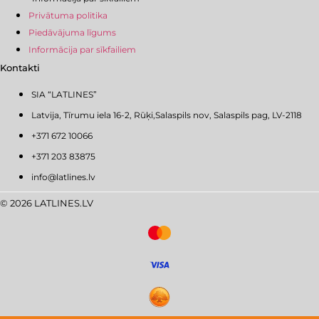
Privātuma politika
Piedāvājuma līgums
Informācija par sīkfailiem
Kontakti
SIA “LATLINES”
Latvija, Tīrumu iela 16-2, Rūķi,Salaspils nov, Salaspils pag, LV-2118
+371 672 10066
+371 203 83875
info@latlines.lv
© 2026 LATLINES.LV