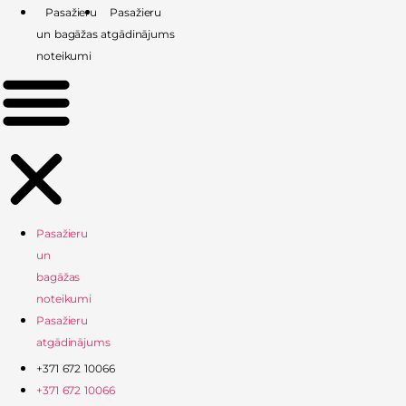
Skip
Pasažieru
Pasažieru
to
un bagāžas
atgādinājums
content
noteikumi
Pasažieru
un
bagāžas
noteikumi
Pasažieru
atgādinājums
+371 672 10066
+371 672 10066